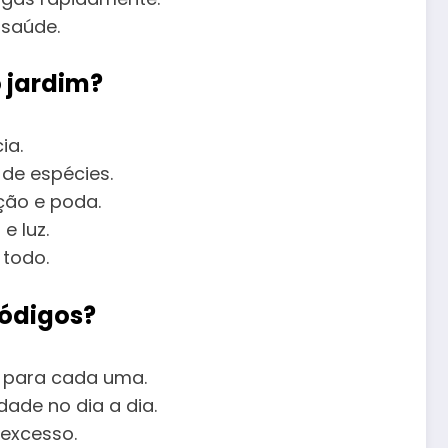
 saúde.
o jardim?
ia.
de espécies.
ção e poda.
 luz.
 todo.
códigos?
l para cada uma.
ade no dia a dia.
 excesso.