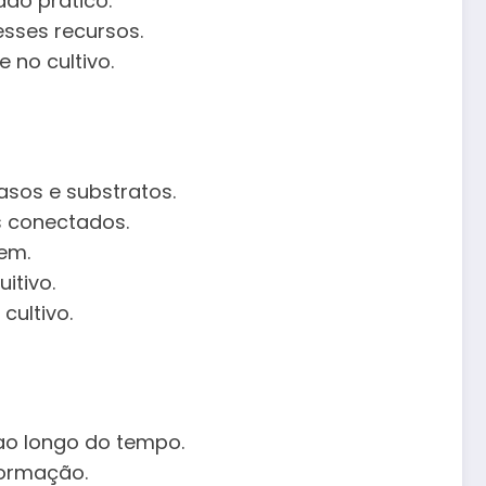
ado prático.
esses recursos.
 no cultivo.
sos e substratos.
s conectados.
em.
itivo.
cultivo.
ao longo do tempo.
formação.