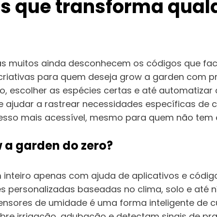
os que transforma qua
mas muitos ainda desconhecem os códigos que fac
riativas para quem deseja grow a garden com prat
o, escolher as espécies certas e até automatizar 
 ajudar a rastrear necessidades específicas de c
esso mais acessível, mesmo para quem não tem ex
 a garden do zero?
 inteiro apenas com ajuda de aplicativos e código
 personalizadas baseadas no clima, solo e até ní
sores de umidade é uma forma inteligente de cu
obre irrigação, adubação e detectam sinais de p