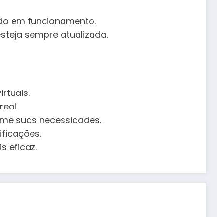
udo em funcionamento.
steja sempre atualizada.
rtuais.
real.
rme suas necessidades.
ficações.
s eficaz.