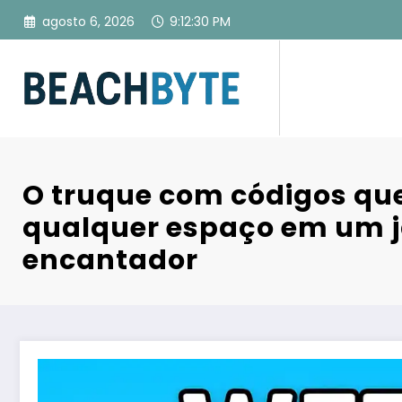
Pular
agosto 6, 2026
9:12:31 PM
para
o
conteúdo
O truque com códigos qu
qualquer espaço em um 
encantador