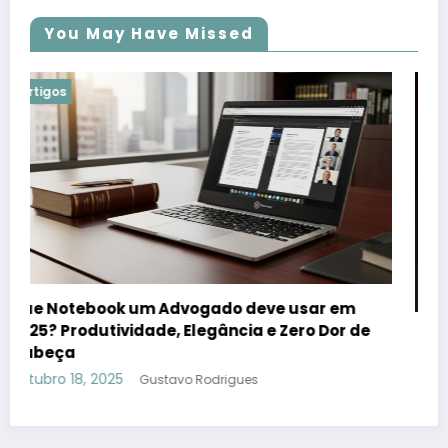
You May Have Missed
Artigos
r em
 Dor de
P2P Stream Vitalício: O Que É e Como Func
agosto 15, 2025
Gustavo Rodrigues