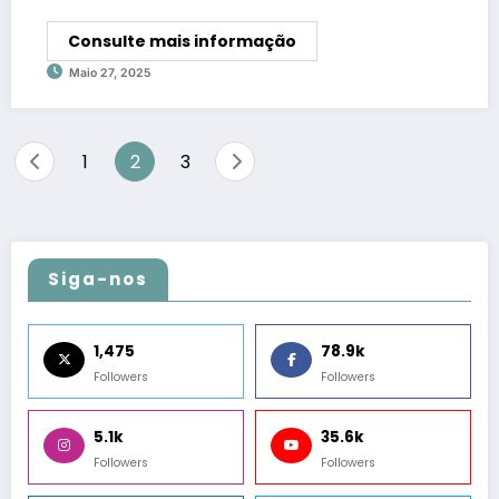
Consulte mais informação
Maio 27, 2025
Paginação
1
2
3
de
posts
Siga-nos
1,475
78.9k
Followers
Followers
5.1k
35.6k
Followers
Followers